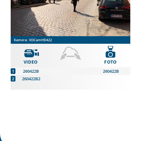
Kamera:
XDCamHD422
VIDEO
FOTO
260422B
260422B
260422B2