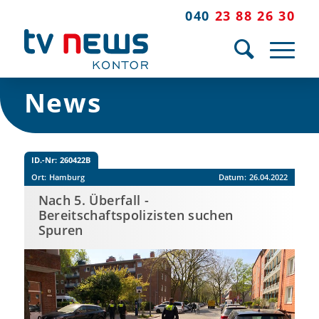
040
23 88 26 30
News
ID.-Nr:
260422B
Ort:
Hamburg
Datum:
26.04.2022
Nach 5. Überfall -
Bereitschaftspolizisten suchen
Spuren