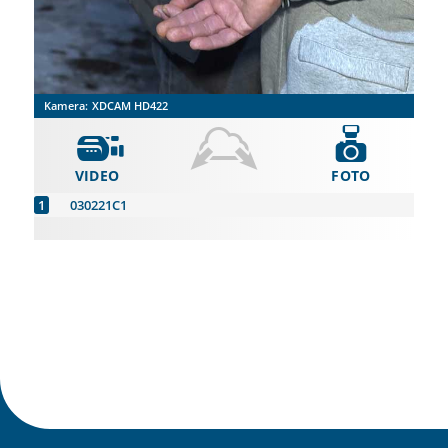
Kamera:
XDCAM HD422
VIDEO
FOTO
030221C1