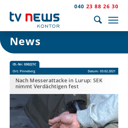
040
23 88 26 30
News
ID.-Nr:
030221C
Ort:
Pinneberg
Datum:
03.02.2021
Nach Messerattacke in Lurup: SEK
nimmt Verdächtigen fest