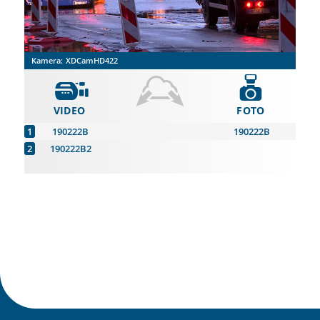
Kamera:
XDCamHD422
VIDEO
FOTO
190222B
190222B
190222B2