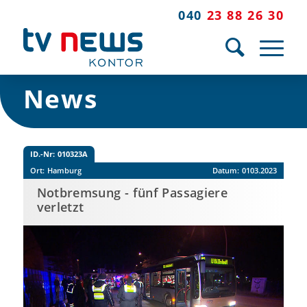
040
23 88 26 30
News
ID.-Nr:
010323A
Ort:
Hamburg
Datum:
0103.2023
Notbremsung - fünf Passagiere
verletzt