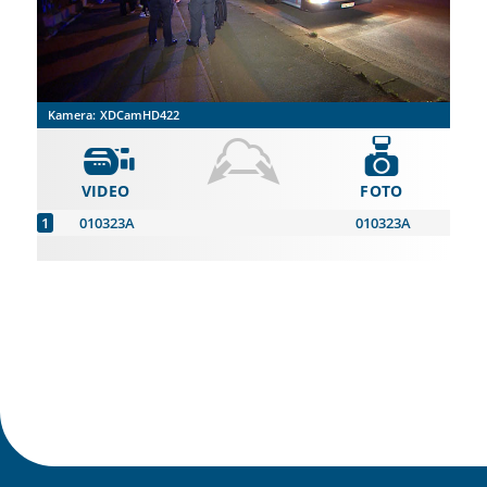
Kamera:
XDCamHD422
VIDEO
FOTO
010323A
010323A