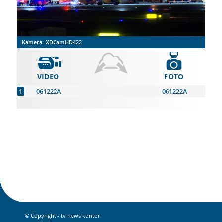
Kamera:
XDCamHD422
VIDEO
FOTO
061222A
061222A
© Copyright - tv news kontor