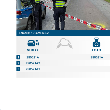
Kamera:
XDCamHD422
VIDEO
FOTO
280521A
280521A
280521A2
280521A3