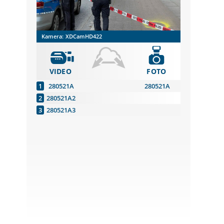
Kamera:
XDCamHD422
VIDEO
FOTO
280521A
280521A
280521A2
280521A3