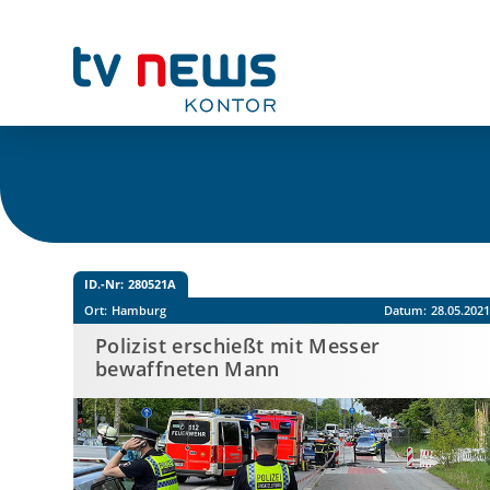
ID.-Nr:
280521A
Ort:
Hamburg
Datum:
28.05.202
Polizist erschießt mit Messer
bewaffneten Mann