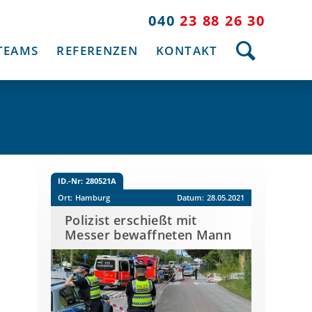
040
23 88 26 30
TEAMS
REFERENZEN
KONTAKT
ID.-Nr:
280521A
Ort:
Hamburg
Datum:
28.05.2021
Polizist erschießt mit
Messer bewaffneten Mann