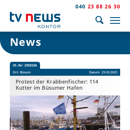
040
23 88 26 30
News
ID.-Nr:
230323A
Ort:
Büsum
Datum:
23.03.2023
Protest der Krabbenfischer: 114
Kutter im Büsumer Hafen