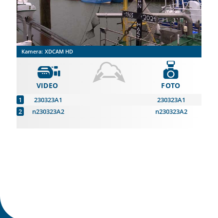
Kamera:
XDCAM HD
VIDEO
FOTO
230323A1
230323A1
n230323A2
n230323A2