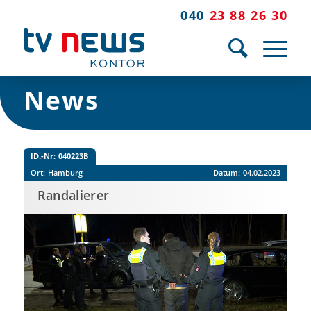
040
23 88 26 30
News
ID.-Nr:
040223B
Ort:
Hamburg
Datum:
04.02.2023
Randalierer