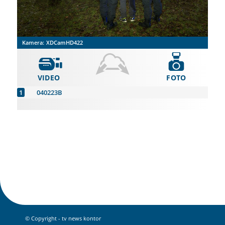
Kamera:
XDCamHD422
VIDEO
FOTO
040223B
© Copyright - tv news kontor