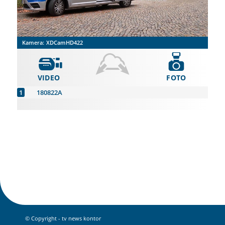
Kamera:
XDCamHD422
VIDEO
FOTO
180822A
© Copyright - tv news kontor