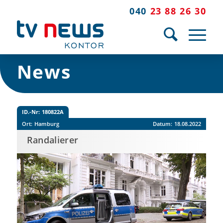
040
23 88 26 30
News
ID.-Nr:
180822A
Ort:
Hamburg
Datum:
18.08.2022
Randalierer