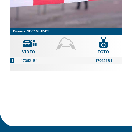
Kamera:
XDCAM HD422
VIDEO
FOTO
170621B1
170621B1