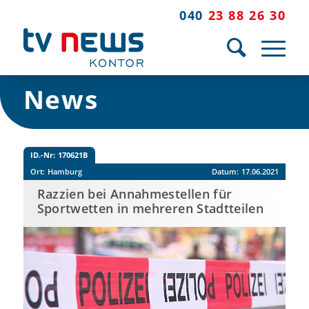
040
23 88 26 30
News
ID.-Nr:
170621B
Ort:
Hamburg
Datum:
17.06.2021
Razzien bei Annahmestellen für
Sportwetten in mehreren Stadtteilen