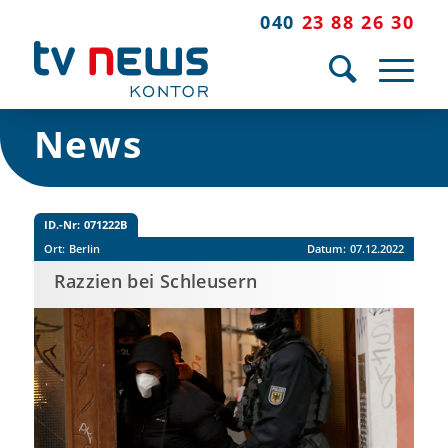
040
23 88 26 30
News
ID.-Nr:
071222B
Ort:
Berlin
Datum:
07.12.2022
Razzien bei Schleusern