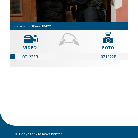
Kamera:
XDCamHD422
VIDEO
FOTO
071222B
071222B
© Copyright - tv news kontor