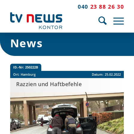
040
23 88 26 30
News
ID.-Nr:
250222B
Ort:
Hamburg
Datum:
25.02.2022
Razzien und Haftbefehle