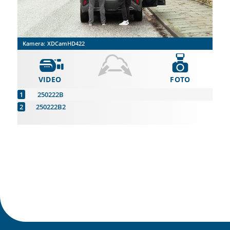
Kamera:
XDCamHD422
VIDEO
FOTO
250222B
250222B2