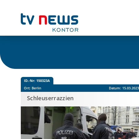
ID.-Nr:
150323A
Ort:
Berlin
Datum:
15.03.202
Schleuserrazzien