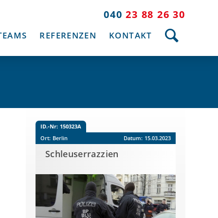
040
23 88 26 30
TEAMS
REFERENZEN
KONTAKT
ID.-Nr:
150323A
Ort:
Berlin
Datum:
15.03.2023
Schleuserrazzien