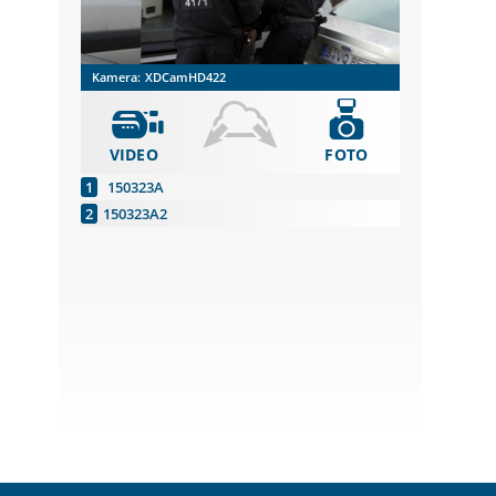
Kamera:
XDCamHD422
VIDEO
FOTO
150323A
150323A2