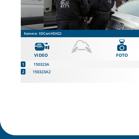
Kamera:
XDCamHD422
VIDEO
FOTO
150323A
150323A2