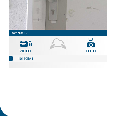
Kamera:
SD
VIDEO
FOTO
101105A1