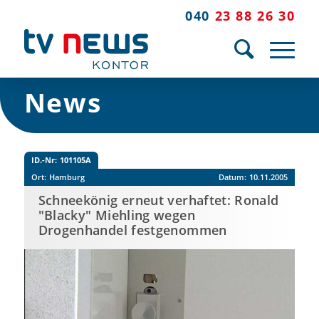
040
23 88 26 30
News
ID.-Nr:
101105A
Ort:
Hamburg
Datum:
10.11.2005
Schneekönig erneut verhaftet: Ronald
"Blacky" Miehling wegen
Drogenhandel festgenommen