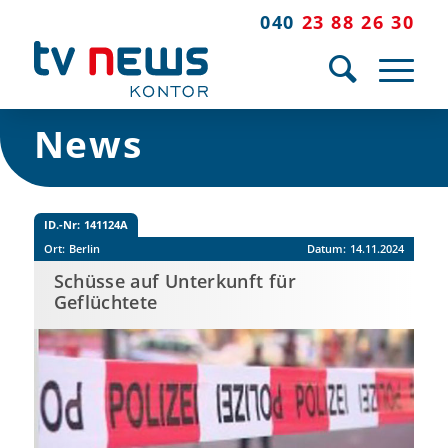
040
23 88 26 30
News
ID.-Nr:
141124A
Ort:
Berlin
Datum:
14.11.2024
Schüsse auf Unterkunft für
Geflüchtete