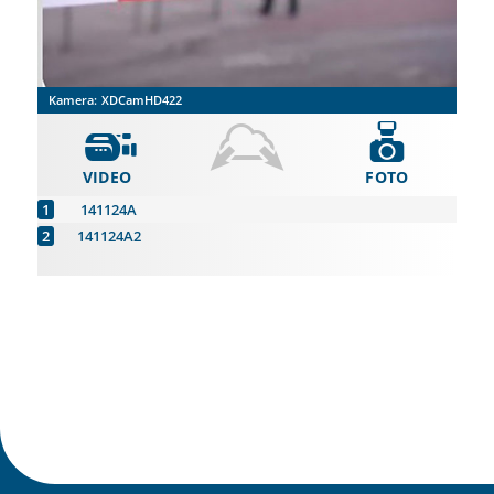
Kamera:
XDCamHD422
VIDEO
FOTO
141124A
141124A2