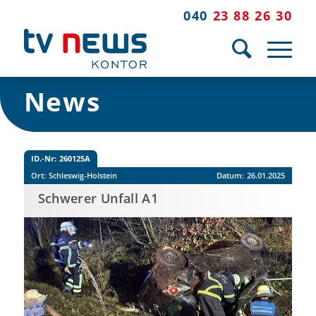
040
23 88 26 30
News
ID.-Nr:
260125A
Ort:
Schleswig-Holstein
Datum:
26.01.2025
Schwerer Unfall A1