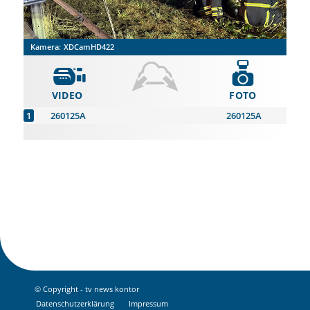
Kamera:
XDCamHD422
VIDEO
FOTO
260125A
260125A
© Copyright - tv news kontor
Datenschutz­erklärung
Impressum