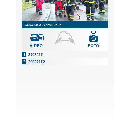
Kamera:
XDCamHD422
VIDEO
FOTO
290821E1
290821E2