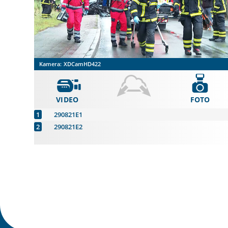
Kamera:
XDCamHD422
VIDEO
FOTO
290821E1
290821E2