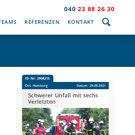
040
23 88 26 30
TEAMS
REFERENZEN
KONTAKT
ID.-Nr:
290821E
Ort:
Hamburg
Datum:
29.08.2021
Schwerer Unfall mit sechs
Verletzten