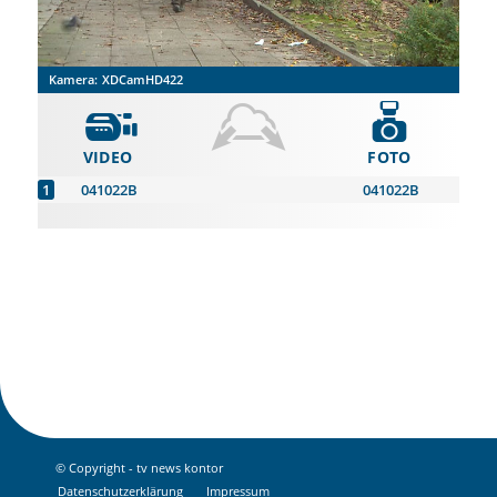
Kamera:
XDCamHD422
VIDEO
FOTO
041022B
041022B
© Copyright - tv news kontor
Datenschutz­erklärung
Impressum