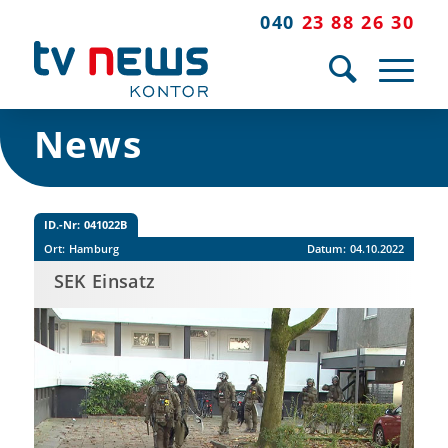
040
23 88 26 30
News
ID.-Nr:
041022B
Ort:
Hamburg
Datum:
04.10.2022
SEK Einsatz