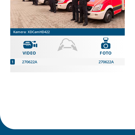
Kamera:
XDCamHD422
VIDEO
FOTO
270622A
270622A