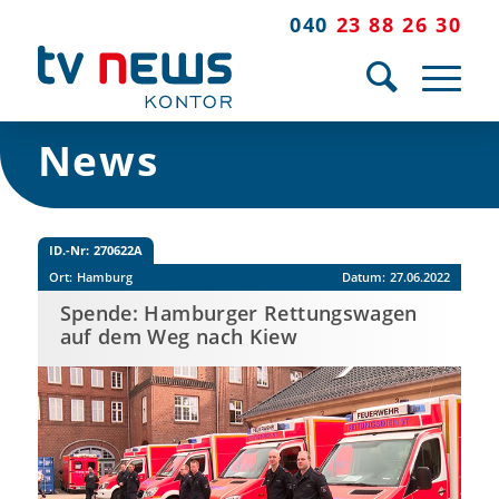
040
23 88 26 30
News
ID.-Nr:
270622A
Ort:
Hamburg
Datum:
27.06.2022
Spende: Hamburger Rettungswagen
auf dem Weg nach Kiew