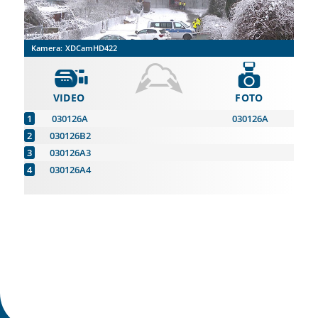
Kamera:
XDCamHD422
VIDEO
FOTO
030126A
030126A
030126B2
030126A3
030126A4