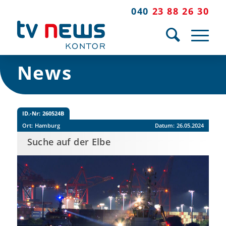
040
23 88 26 30
News
ID.-Nr:
260524B
Ort:
Hamburg
Datum:
26.05.2024
Suche auf der Elbe