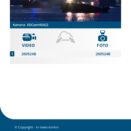
Kamera:
XDCamHD422
VIDEO
FOTO
260524B
260524B
© Copyright - tv news kontor