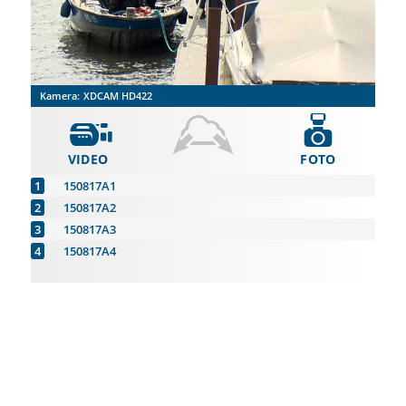
Kamera:
XDCAM HD422
VIDEO
FOTO
150817A1
150817A2
150817A3
150817A4