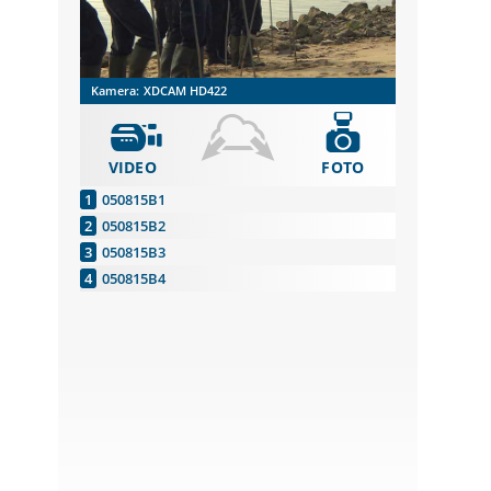
Kamera:
XDCAM HD422
VIDEO
FOTO
050815B1
050815B2
050815B3
050815B4