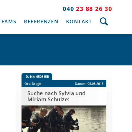
040
23 88 26 30
TEAMS
REFERENZEN
KONTAKT
ID.-Nr:
050815B
Ort:
Drage
Datum:
05.08.2015
Suche nach Sylvia und
Miriam Schulze:
Sandgebiete und Wald
werden durchkämmt