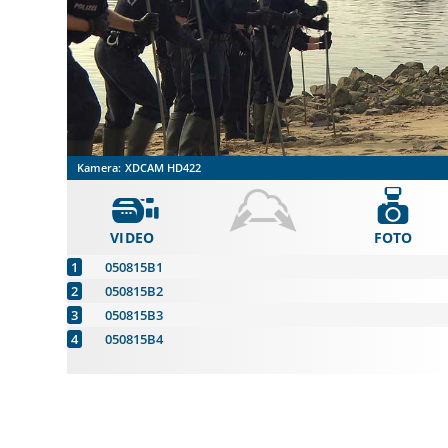
Kamera:
XDCAM HD422
VIDEO
FOTO
050815B1
050815B2
050815B3
050815B4