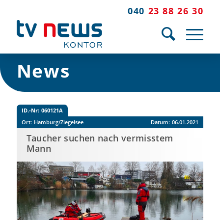
040
23 88 26 30
News
ID.-Nr:
060121A
Ort:
Hamburg/Ziegelsee
Datum:
06.01.2021
Taucher suchen nach vermisstem
Mann