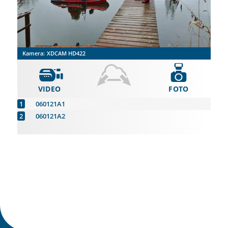
Kamera:
XDCAM HD422
VIDEO
FOTO
060121A1
060121A2