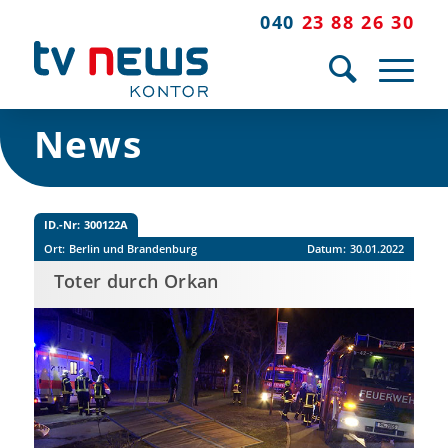
040
23 88 26 30
News
ID.-Nr:
300122A
Ort:
Berlin und Brandenburg
Datum:
30.01.2022
Toter durch Orkan