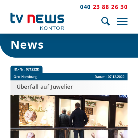
040
23 88 26 30
News
ID.-Nr:
071222D
Ort:
Hamburg
Datum:
07.12.2022
Überfall auf Juwelier