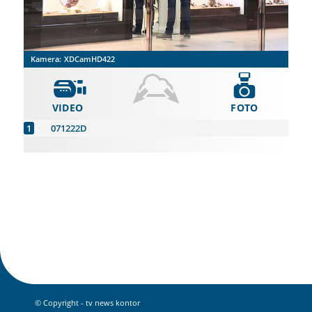
Kamera:
XDCamHD422
VIDEO
FOTO
071222D
© Copyright - tv news kontor