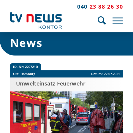
040
23 88 26 30
News
ID.-Nr:
220721D
Ort:
Hamburg
Datum:
22.07.2021
Umwelteinsatz Feuerwehr