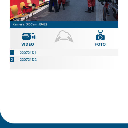
Kamera:
XDCamHD422
VIDEO
FOTO
220721D1
220721D2