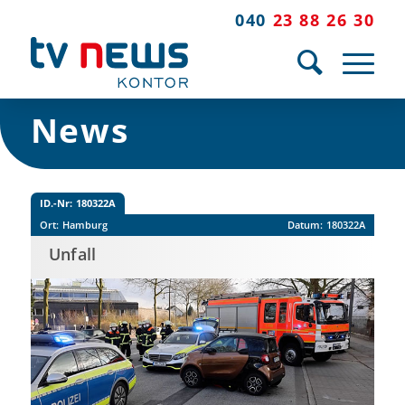
040
23 88 26 30
News
ID.-Nr:
180322A
Ort:
Hamburg
Datum:
180322A
Unfall