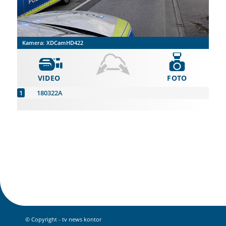
Kamera:
XDCamHD422
VIDEO
FOTO
180322A
© Copyright - tv news kontor