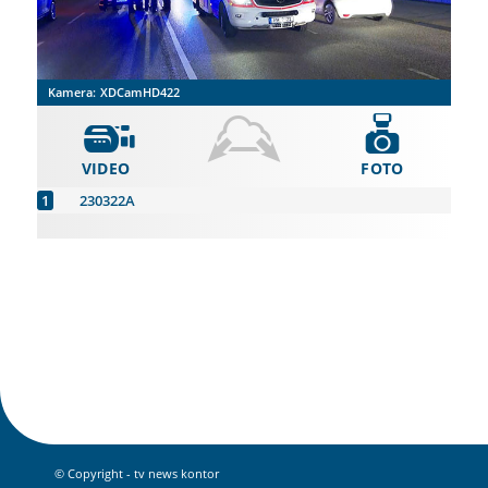
Kamera:
XDCamHD422
VIDEO
FOTO
230322A
© Copyright - tv news kontor