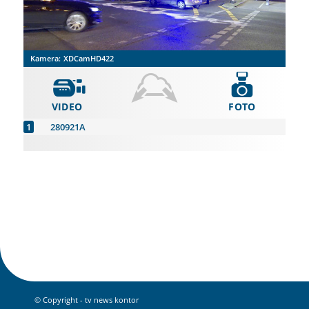
Kamera:
XDCamHD422
VIDEO
FOTO
280921A
© Copyright - tv news kontor