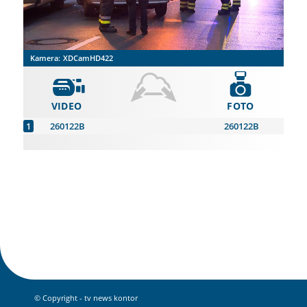
Kamera:
XDCamHD422
VIDEO
FOTO
260122B
260122B
© Copyright - tv news kontor