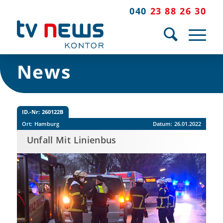
040
23 88 26 30
News
ID.-Nr:
260122B
Ort:
Hamburg
Datum:
26.01.2022
Unfall Mit Linienbus