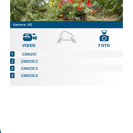
Kamera:
HD
VIDEO
FOTO
230625C
230625C2
230625C3
230625C4