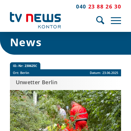
040
23 88 26 30
News
ID.-Nr:
230625C
Ort:
Berlin
Datum:
23.06.2025
Unwetter Berlin