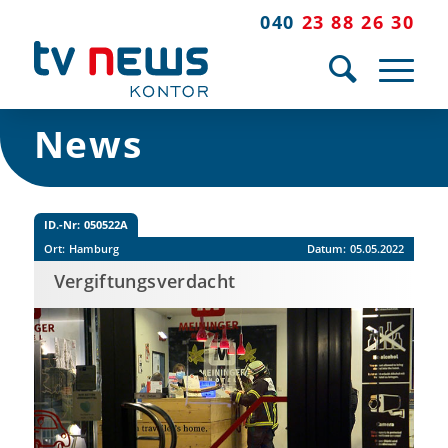
040
23 88 26 30
News
ID.-Nr:
050522A
Ort:
Hamburg
Datum:
05.05.2022
Vergiftungsverdacht