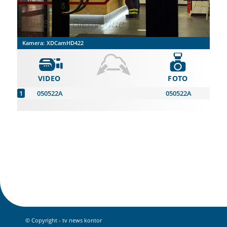
Kamera:
XDCamHD422
VIDEO
FOTO
050522A
050522A
© Copyright - tv news kontor