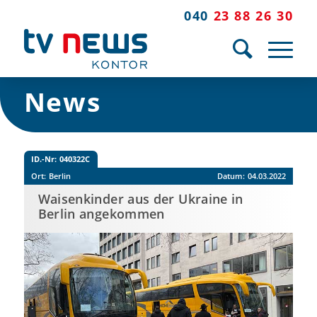
040
23 88 26 30
News
ID.-Nr:
040322C
Ort:
Berlin
Datum:
04.03.2022
Waisenkinder aus der Ukraine in
Berlin angekommen