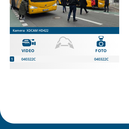
Kamera:
XDCAM HD422
VIDEO
FOTO
040322C
040322C