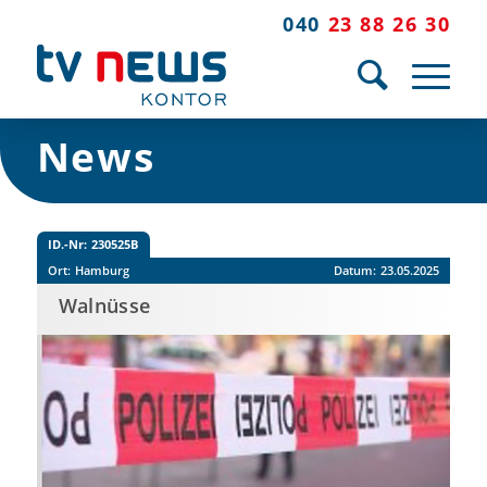
040
23 88 26 30
News
ID.-Nr:
230525B
Ort:
Hamburg
Datum:
23.05.2025
Walnüsse