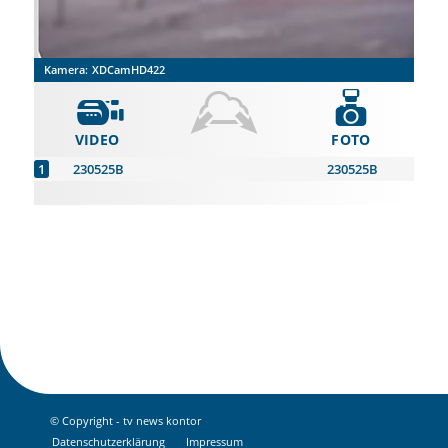
Kamera:
XDCamHD422
VIDEO
FOTO
230525B
230525B
© Copyright - tv news kontor
Datenschutz­erklärung
Impressum